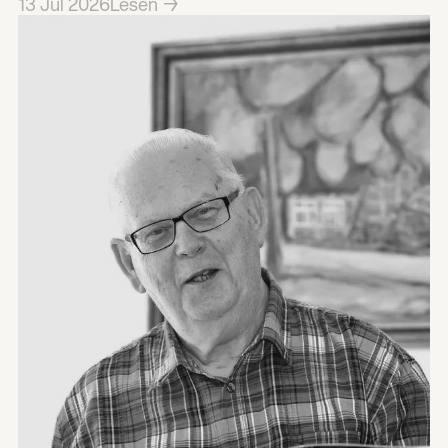
13
Jul
2026
Lesen →