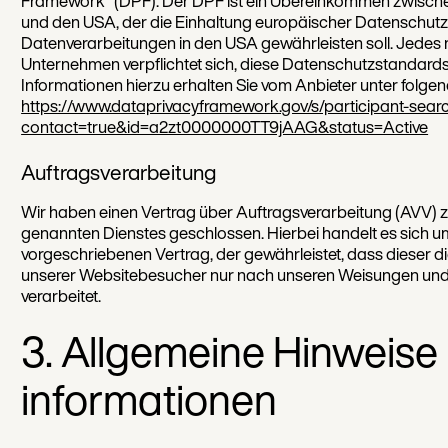
Framework“ (DPF). Der DPF ist ein Übereinkommen zwisch
und den USA, der die Einhaltung europäischer Datenschut
Datenverarbeitungen in den USA gewährleisten soll. Jedes 
Unternehmen verpflichtet sich, diese Datenschutzstandards
Informationen hierzu erhalten Sie vom Anbieter unter folge
https://www.dataprivacyframework.gov/s/participant-search
contact=true&id=a2zt0000000TT9jAAG&status=Active
Auftragsverarbeitung
Wir haben einen Vertrag über Auftragsverarbeitung (AVV) 
genannten Dienstes geschlossen. Hierbei handelt es sich u
vorgeschriebenen Vertrag, der gewährleistet, dass dieser
unserer Websitebesucher nur nach unseren Weisungen und
verarbeitet.
3. Allgemeine Hinweise 
informationen