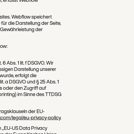
sites. Webflow speichert
r die Darstellung der Seite,
r Gewährleistung der
low:
 Abs. 1 lit. f DSGVO. Wir
ssigen Darstellung unserer
urde, erfolgt die
lit. a DSGVO und § 25 Abs. 1
 oder den Zugriff auf
rprinting) im Sinne des TTDSG
ragsklauseln der EU-
.com/legal/eu-privacy-policy
.
m „EU-US Data Privacy