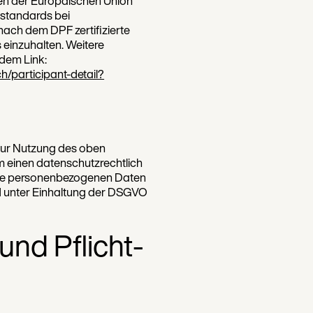
en der Europäischen Union
zstandards bei
nach dem DPF zertifizierte
 einzuhalten. Weitere
ndem Link:
/participant-detail?
zur Nutzung des oben
m einen datenschutzrechtlich
 die personenbezogenen Daten
 unter Einhaltung der DSGVO
und Pflicht­