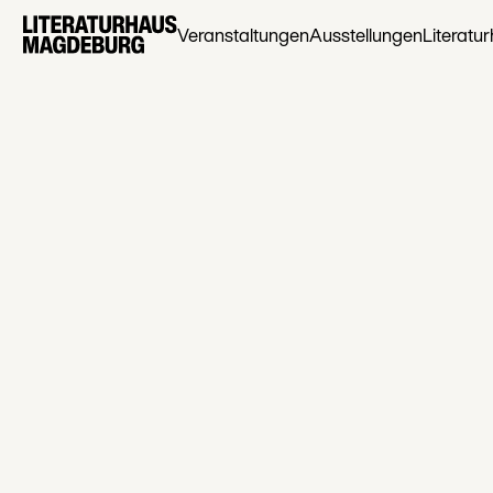
Veranstaltungen
Ausstellungen
Literatu
Regenwurm
Bastelanleit
Datum
03
Apr
2023
Thema