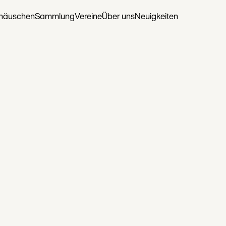
rhäuschen
Sammlung
Vereine
Über uns
Neuigkeiten
? Bücherwu
ung!