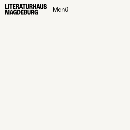
Menü
Weihnachtlicher
Büchertauschnachmitt
📚✨
Datum
17
Dez
2025
Einlass /
Beginn
16:00
Uhr
/
16:00
Uhr
Veranstaltungsort
Am Bücherschrank (Thiemstraße)
Eintritt