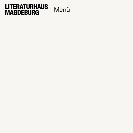
Menü
Sprechzeit der
Stadtteilmanagerin
Südost Kerstin
Reibold
Datum
09
Apr
2026
Einlass /
Beginn
16:00
Uhr
/
16:00
Uhr
Veranstaltungsort