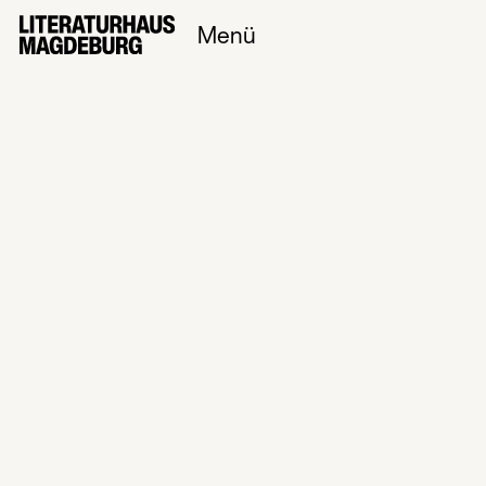
Menü
Lesung und Gespräch
mit Arne Semsrott:
Gegenmacht Die
Zivilgesellschaft
schlägt zurück
Datum
05
Jun
2026
Einlass /
Beginn
18:30
Uhr
/
19:00
Uhr